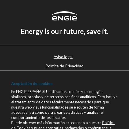
Energy is our future, save it.
Aviso legal
Política de Privacidad
Política de cookies
Aceptación de cookies
Canal Ético
En ENGIE ESPAÑA SLU utilizamos cookies y tecnologías
Únete a nosotros
similares, propias y de terceros con fines analíticos. Esto incluye
el tratamiento de datos técnicamente necesarios para que
Blog ENGIE
nuestra web y sus funcionalidades se ejecuten de forma
Sala de Prensa
adecuada, así como para crear estadísticas y analizar el
comportamiento de los usuarios.
Contacto
Puede obtener más información accediendo a nuestra
Política
de Cookies
y puede aceptarlas, rechazarlas o configurar sus