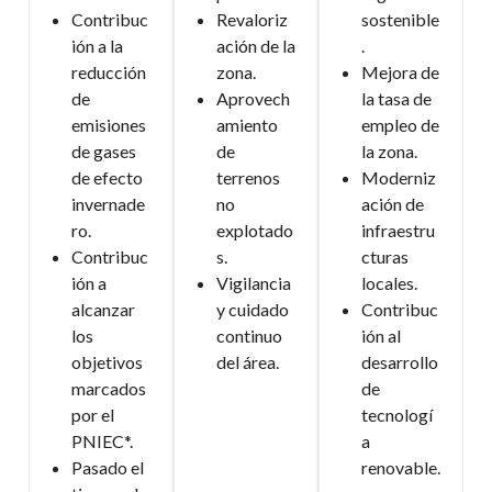
Contribuc
Revaloriz
sostenible
ión a la
ación de la
.
reducción
zona.
Mejora de
de
Aprovech
la tasa de
emisiones
amiento
empleo de
de gases
de
la zona.
de efecto
terrenos
Moderniz
invernade
no
ación de
ro.
explotado
infraestru
Contribuc
s.
cturas
ión a
Vigilancia
locales.
alcanzar
y cuidado
Contribuc
los
continuo
ión al
objetivos
del área.
desarrollo
marcados
de
por el
tecnologí
PNIEC*.
a
Pasado el
renovable.