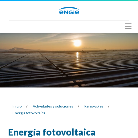
Saltar
al
contenido
Inicio
/
Actividades y soluciones
/
Renovables
/
Energía fotovoltaica
Energía fotovoltaica