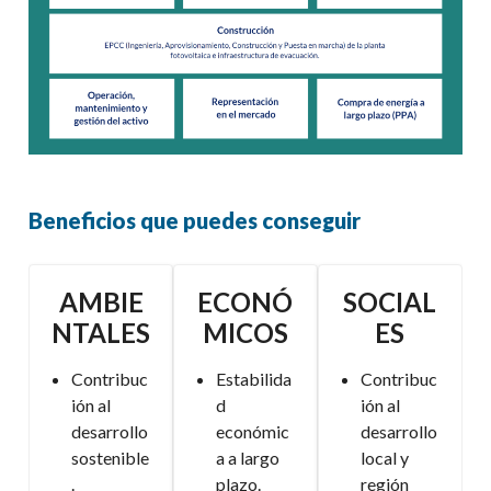
Beneficios que puedes conseguir
AMBIE
ECONÓ
SOCIAL
NTALES
MICOS
ES
Contribuc
Estabilida
Contribuc
ión al
d
ión al
desarrollo
económic
desarrollo
sostenible
a a largo
local y
.
plazo.
región