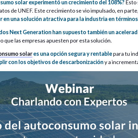
nsumo solar experimentó un crecimiento del 108%?
Esto 
os de UNEF. Este crecimiento se vio impulsado, en parte, 
 en una solución atractiva para la industria en término
ndos Next Generation han supuesto también un acelerad
do que las empresas apuesten por esta solución.
onsumo solar
es una opción segura y rentable
para tu in
lir con los objetivos de descarbonización
y a incrementar