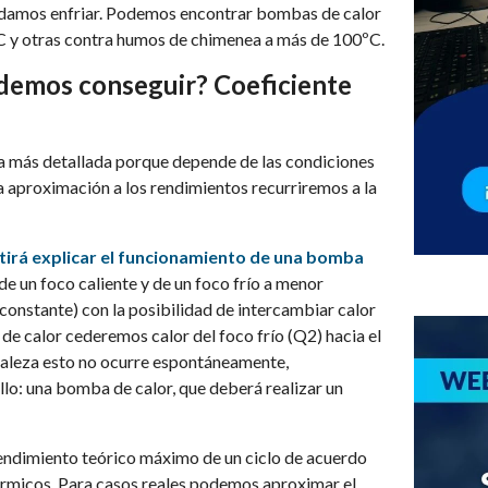
podamos enfriar. Podemos encontrar bombas de calor
C y otras contra humos de chimenea a más de 100ºC.
demos conseguir? Coeficiente
a más detallada porque depende de las condiciones
a aproximación a los rendimientos recurriremos a la
itirá explicar el funcionamiento de una bomba
e un foco caliente y de un foco frío a menor
onstante) con la posibilidad de intercambiar calor
 de calor cederemos calor del foco frío (Q2) hacia el
raleza esto no ocurre espontáneamente,
o: una bomba de calor, que deberá realizar un
rendimiento teórico máximo de un ciclo de acuerdo
érmicos. Para casos reales podemos aproximar el