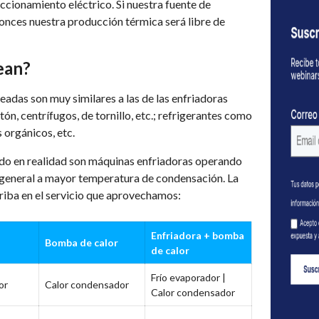
ccionamiento eléctrico. Si nuestra fuente de
onces nuestra producción térmica será libre de
ean?
leadas son muy similares a las de las enfriadoras
n, centrífugos, de tornillo, etc.; refrigerantes como
s orgánicos, etc.
o en realidad son máquinas enfriadoras operando
n general a mayor temperatura de condensación. La
triba en el servicio que aprovechamos:
Enfriadora + bomba
Bomba de calor
de calor
Frío evaporador |
or
Calor condensador
Calor condensador