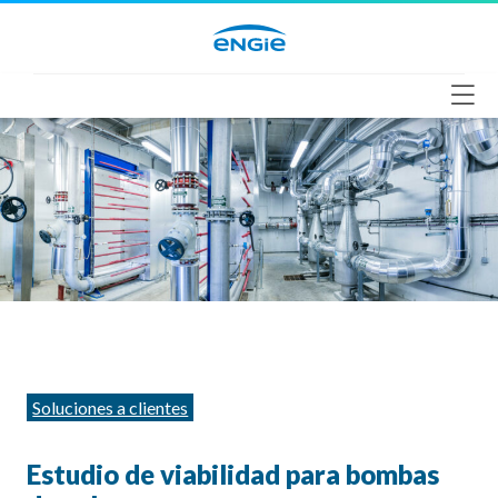
Saltar
al
contenido
Categorías
Soluciones a clientes
Estudio de viabilidad para bombas