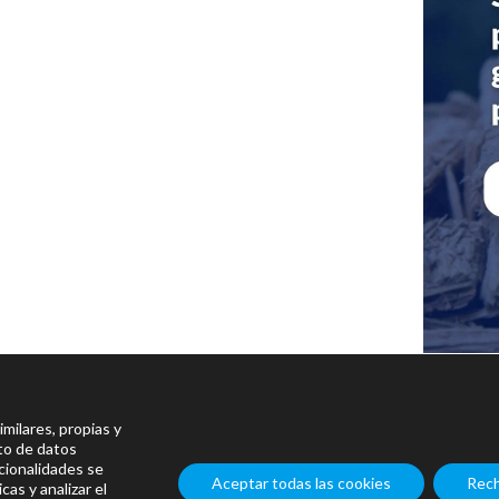
milares, propias y
nto de datos
cionalidades se
Energy is our future, save i
Aceptar todas las cookies
Rech
as y analizar el