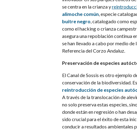
se centra en la crianza y
reintroducci
alimoche común
, especie catalogad
buitre negro
, catalogado como espe
como el hacking o crianza campestre
asegura una repoblación continua en
se han llevado a cabo por medio de l
Referencia del Corzo Andaluz.
Preservación de especies autócto
El Canal de Sossis es otro ejemplo 
conservación de la biodiversidad. Es
reintroducción de especies autó
A través de la translocación de ale
no solo preserva estas especies, si
donde están en regresión o han desa
sido crucial para el éxito de esta in
conducir a resultados ambientales p