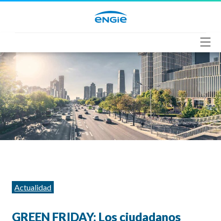
Saltar
al
contenido
Categorías
Actualidad
GREEN FRIDAY: Los ciudadanos