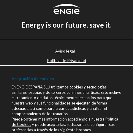
Energy is our future, save it.
Aviso legal
Política de Privacidad
Política de cookies
Aceptación de cookies
Canal Ético
En ENGIE ESPAÑA SLU utilizamos cookies y tecnologías
Únete a nosotros
similares, propias y de terceros con fines analíticos. Esto incluye
el tratamiento de datos técnicamente necesarios para que
Blog ENGIE
nuestra web y sus funcionalidades se ejecuten de forma
Sala de Prensa
adecuada, así como para crear estadísticas y analizar el
comportamiento de los usuarios.
Contacto
Puede obtener más información accediendo a nuestra
Política
de Cookies
y puede aceptarlas, rechazarlas o configurar sus
engie.com
preferencias a través de los siguiente botones.