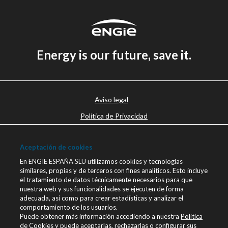
Energy is our future, save it.
Aviso legal
Política de Privacidad
Política de cookies
Aceptación de cookies
Canal Ético
En ENGIE ESPAÑA SLU utilizamos cookies y tecnologías
Únete a nosotros
similares, propias y de terceros con fines analíticos. Esto incluye
el tratamiento de datos técnicamente necesarios para que
Blog ENGIE
nuestra web y sus funcionalidades se ejecuten de forma
Sala de Prensa
adecuada, así como para crear estadísticas y analizar el
comportamiento de los usuarios.
Contacto
Puede obtener más información accediendo a nuestra
Política
de Cookies
y puede aceptarlas, rechazarlas o configurar sus