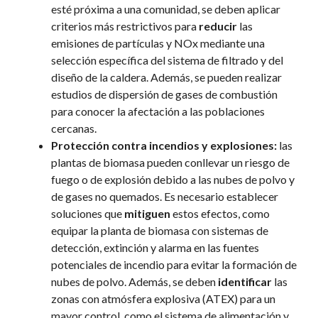
esté próxima a una comunidad, se deben aplicar
criterios más restrictivos
para
reducir
las
emisiones de partículas y NO
x
mediante una
selección específica del sistema de filtrado y del
diseño de la caldera. Además, se pueden realizar
estudios de dispersión de gases de combustión
para conocer la afectación a las poblaciones
cercanas.
Protección contra incendios y explosiones
:
l
as
plantas de biomasa
pueden conllevar un riesgo
de
fuego
o
de explosión debido a las nubes de polvo y
de gases no quemados.
E
s necesario establecer
soluciones que
mitiguen
estos efectos, como
equipar la planta de biomasa con sistemas de
detección, extinción y alarma en las fuentes
potenciales de incendio
para evitar la formación de
nubes de polvo. Además, se deben
identificar
las
zonas
con atmósfera explosiva (
ATEX
)
para un
mayor control
, como el
s
i
stema de alimentación y