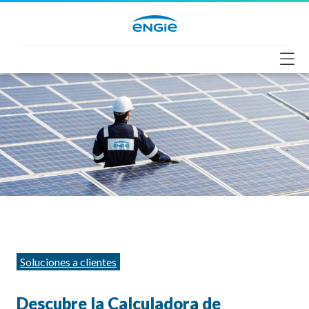
Saltar
al
contenido
Categorías
Soluciones a clientes
Descubre la Calculadora de