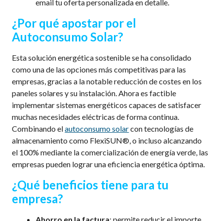
email tu oferta personalizada en detalle.
¿
Por
q
ué
a
postar por el
Autoconsumo Solar?
Esta solución energética sostenible se ha consolidado
como una de las
opciones
más competitivas para
las
empresas
, gracias
a la
notable
reducción de costes en
los
paneles
solares
y
su
instalación
.
Ahora es factible
implementar sistemas energéticos capaces de satisfacer
muchas necesidades eléctricas de forma continua
.
C
ombinando el
autoconsumo solar
con
tecnologías
de
almacenamiento como
FlexiSUN
®
,
o
incluso alcanzando
el 100%
mediante
la comercialización de energía verde
,
las
empresas pueden lograr una eficiencia energética óptima
.
¿
Qué b
eneficios
tiene
para tu
empresa?
Ahorro en la factura
: permite reducir el importe