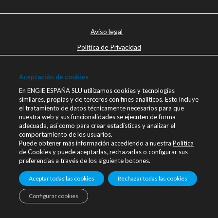
Aviso legal
Política de Privacidad
Política de cookies
Aceptación de cookies
Canal Ético
En ENGIE ESPAÑA SLU utilizamos cookies y tecnologías
Únete a nosotros
similares, propias y de terceros con fines analíticos. Esto incluye
el tratamiento de datos técnicamente necesarios para que
Blog ENGIE
nuestra web y sus funcionalidades se ejecuten de forma
Sala de Prensa
adecuada, así como para crear estadísticas y analizar el
comportamiento de los usuarios.
Contacto
Puede obtener más información accediendo a nuestra
Política
de Cookies
y puede aceptarlas, rechazarlas o configurar sus
engie.com
preferencias a través de los siguiente botones.
Linkedin
Aceptar todas las cookies
Rechazar todas las cookies
Configurar cookies