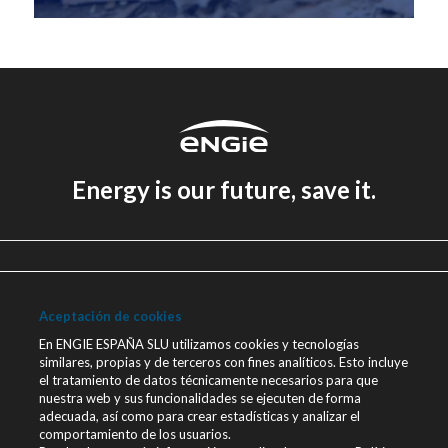
Energy is our future, save it.
Aviso legal
Política de Privacidad
Aceptación de cookies
Política de cookies
En ENGIE ESPAÑA SLU utilizamos cookies y tecnologías
similares, propias y de terceros con fines analíticos. Esto incluye
Canal Ético
el tratamiento de datos técnicamente necesarios para que
nuestra web y sus funcionalidades se ejecuten de forma
Únete a nosotros
adecuada, así como para crear estadísticas y analizar el
comportamiento de los usuarios.
Blog ENGIE