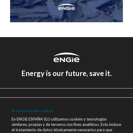
Energy is our future, save it.
Aviso legal
Política de Privacidad
Aceptación de cookies
Política de cookies
En ENGIE ESPAÑA SLU utilizamos cookies y tecnologías
similares, propias y de terceros con fines analíticos. Esto incluye
Canal Ético
el tratamiento de datos técnicamente necesarios para que