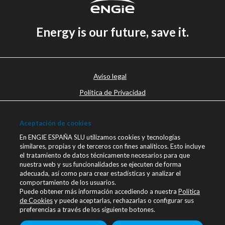
Energy is our future, save it.
Aviso legal
Política de Privacidad
Política de cookies
Aceptación de cookies
Canal Ético
En ENGIE ESPAÑA SLU utilizamos cookies y tecnologías
Únete a nosotros
similares, propias y de terceros con fines analíticos. Esto incluye
el tratamiento de datos técnicamente necesarios para que
Blog ENGIE
nuestra web y sus funcionalidades se ejecuten de forma
Sala de Prensa
adecuada, así como para crear estadísticas y analizar el
comportamiento de los usuarios.
Contacto
Puede obtener más información accediendo a nuestra
Política
de Cookies
y puede aceptarlas, rechazarlas o configurar sus
engie.com
preferencias a través de los siguiente botones.
Linkedin