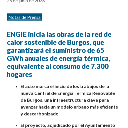
25 de junio de 2026
Categorías
Notas de Prensa
ENGIE
inicia
las obras de
la red de
calor sostenible de Burgos,
que
garantizará el suministro de 65
GWh anuales de energía térmica,
equivalente al consumo de 7.300
hogares
El acto marca el inicio de
los trabajos
de la
nueva Central de Energía Térmica Renovable
de Burgos, una infraestructura clave para
avanzar hacia un modelo urbano más eficiente
y descarbonizado
El proyecto, adjudicado por el Ayuntamiento