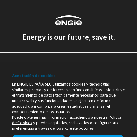
Energy is our future, save it.
Aviso legal
Política de Privacidad
Aceptación de cookies
Política de cookies
En ENGIE ESPAÑA SLU utilizamos cookies y tecnologías
similares, propias y de terceros con fines analíticos. Esto incluye
Canal Ético
el tratamiento de datos técnicamente necesarios para que
nuestra web y sus funcionalidades se ejecuten de forma
Únete a nosotros
adecuada, así como para crear estadísticas y analizar el
comportamiento de los usuarios.
Blog ENGIE
Puede obtener más información accediendo a nuestra
Política
Sala de Prensa
de Cookies
y puede aceptarlas, rechazarlas o configurar sus
preferencias a través de los siguiente botones.
Contacto