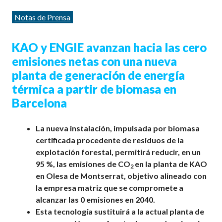
Categorías
Notas de Prensa
KAO y ENGIE avanzan hacia las cero
emisiones netas con una nueva
planta de generación de energía
térmica a partir de biomasa en
Barcelona
La nueva instalación, impulsada por biomasa
certificada procedente de residuos de la
explotación forestal, permitirá reducir, en un
95 %, las emisiones de CO
en la planta de KAO
2
en Olesa de Montserrat, objetivo alineado con
la empresa matriz que se compromete a
alcanzar las 0 emisiones en 2040.
Esta tecnología sustituirá a la actual planta de