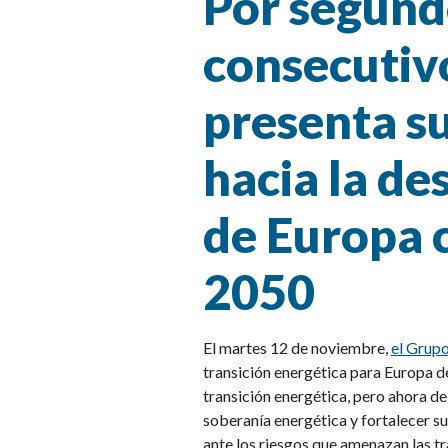
Por segund
consecutiv
presenta su
hacia la de
de Europa c
2050
El martes 12 de noviembre,
el Grup
transición energética para Europa de
transición energética, pero ahora d
soberanía energética y fortalecer s
ante los riesgos que amenazan las tr