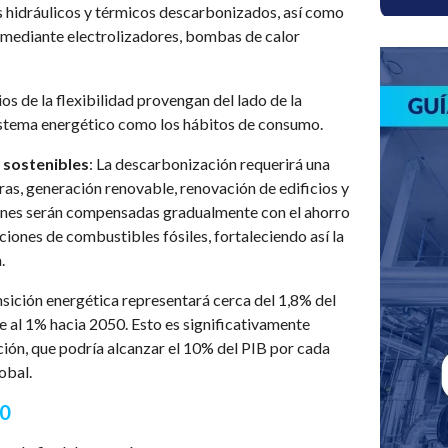
 hidráulicos y térmicos descarbonizados, así como
 mediante electrolizadores, bombas de calor
os de la flexibilidad provengan del lado de la
stema energético como los hábitos de consumo.
o sostenibles
: La descarbonización requerirá una
uras, generación renovable, renovación de edificios y
iones serán compensadas gradualmente con el ahorro
iones de combustibles fósiles, fortaleciendo así la
.
ansición energética representará cerca del 1,8% del
 al 1% hacia 2050. Esto es significativamente
cción, que podría alcanzar el 10% del PIB por cada
obal.
50