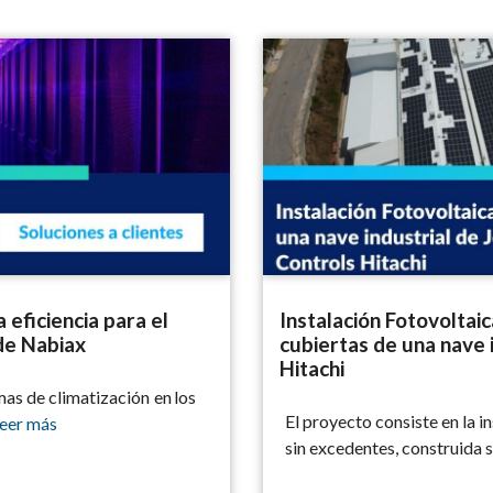
cia para el Campus de Alcalá Data Center de Nabiax
Instalación Fotovoltaica para 
 eficiencia para el
Instalación Fotovolta
de Nabiax
cubiertas de una nave 
Hitachi
as de climatización en los
El proyecto consiste en la 
eer más
sin excedentes, construida 