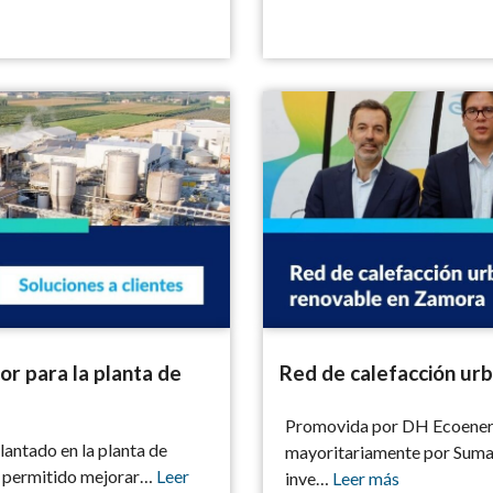
 planta de RDM Paprinsa
Red de calefacción urbana re
r para la planta de
Red de calefacción ur
Promovida por DH Ecoenerg
lantado en la planta de
mayoritariamente por Suma C
a permitido mejorar…
Leer
inve…
Leer más