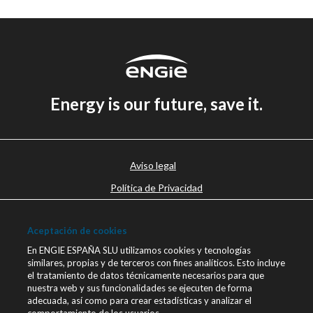
Energy is our future, save it.
Aviso legal
Política de Privacidad
Política de cookies
Aceptación de cookies
Canal Ético
En ENGIE ESPAÑA SLU utilizamos cookies y tecnologías
Únete a nosotros
similares, propias y de terceros con fines analíticos. Esto incluye
el tratamiento de datos técnicamente necesarios para que
Blog ENGIE
nuestra web y sus funcionalidades se ejecuten de forma
Sala de Prensa
adecuada, así como para crear estadísticas y analizar el