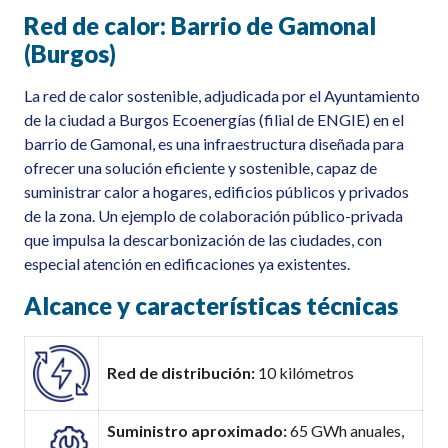
Red de calor: Barrio de Gamonal
(Burgos)
La red de calor sostenible
,
adjudicad
a
por el Ayuntamiento
de la ciudad a Burgos
Ecoenergías
(
filial de ENGIE
)
en el
barrio de Gamonal
,
es una infraestructura
diseñada
para
ofrecer una solución eficiente y
sostenible
, capaz de
suministrar calor a hogares, edificios públicos y privados
de la zona. Un ejemplo de colaboración público-privada
que impulsa la descarbonización de las ciudades
, con
especial atención en edificaciones ya existentes.
Alcance y
c
aracterísticas
t
écnicas
Red de distribución:
10 kilómetros
S
uministro aproximado
:
65 GWh anuale
s
,