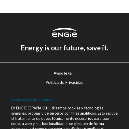
Energy is our future, save it.
Aviso legal
Política de Privacidad
Política de cookies
Aceptación de cookies
Canal Ético
En ENGIE ESPAÑA SLU utilizamos cookies y tecnologías
Únete a nosotros
similares, propias y de terceros con fines analíticos. Esto incluye
el tratamiento de datos técnicamente necesarios para que
Blog ENGIE
nuestra web y sus funcionalidades se ejecuten de forma
Sala de Prensa
adecuada, así como para crear estadísticas y analizar el