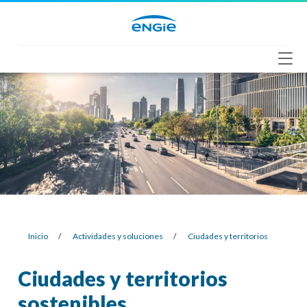
Saltar
al
contenido
Inicio
/
Actividades y soluciones
/
Ciudades y territorios
Ciudades y territorios
sostenibles