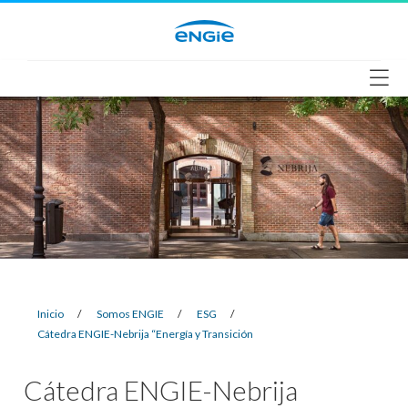
Saltar
al
contenido
Inicio
/
Somos ENGIE
/
ESG
/
Cátedra ENGIE-Nebrija “Energía y Transición
Cátedra ENGIE-Nebrija