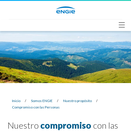
Saltar
al
contenido
Inicio
/
Somos ENGIE
/
Nuestro propósito
/
Compromiso con las Personas
Nuestro
compromiso
con las