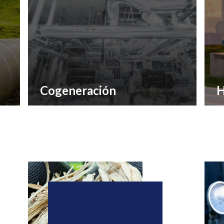
Cogeneración
H
Producción simultánea de energía eléctrica y
El
de calor o frío a través de diferentes fuentes
co
W.
de energía primaria, logrando mayor eficiencia
pa
y ahorros energéticos en sistemas con alta
pu
demanda.
10