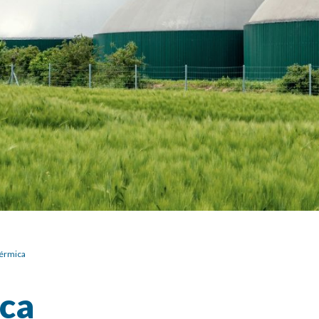
térmica
ica