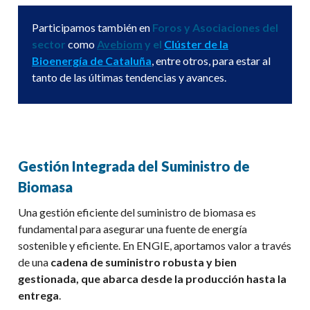
Parti
c
ipamos también en
Foros
y Asociaciones
del
s
ector
como
Avebiom
y el
Clúster de la
Bioenergía de Cataluña
, entre otros, para estar al
tanto de las últimas tendencias y avances
.
Gestión Integrada del Suministro de
Biomasa
Una gestión eficiente del suministro de biomasa es
fundamental para asegurar una fuente de energía
sostenible y eficiente. En ENGIE, aportamos valor a través
de una
cadena de suministro robusta y bien
gestionada, que abarca desde la producción hasta la
entrega
.