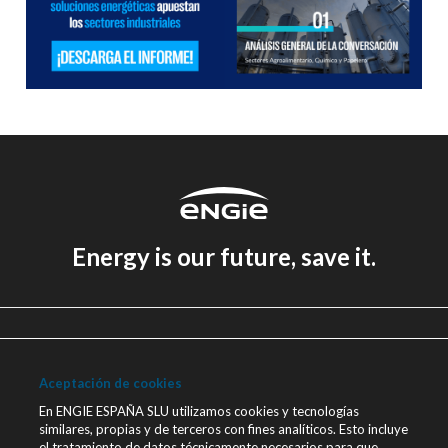
Energy is our future, save it.
Aviso legal
Política de Privacidad
Aceptación de cookies
Política de cookies
En ENGIE ESPAÑA SLU utilizamos cookies y tecnologías
similares, propias y de terceros con fines analíticos. Esto incluye
Canal Ético
el tratamiento de datos técnicamente necesarios para que