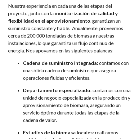
Nuestra experiencia en cada una de las etapas del
proyecto, junto con la
monitorización de calidad y
flexibilidad en el aprovisionamiento
, garantizan un
suministro constante y fiable.
Anualmente, proveemos
cerca de 200,000 toneladas de biomasa a nuestras
instalaciones, lo que garantiza un flujo continuo de
energía
. Nos apoyamos en las siguientes palancas:
Cadena de suministro integrada:
contamos con
una sólida cadena de
suministro
que asegura
operaciones
fluida
s
y eficiente
s
.
Departamento especializado:
c
ontamos con un
a
unidad de negocio
especializad
a
en la producción y
aprovisionamiento de biomasa,
asegurando un
servicio óptimo
durante todas las etapas de la
c
adena de
v
alor
.
Estudios de la biomasa locales:
realizamos