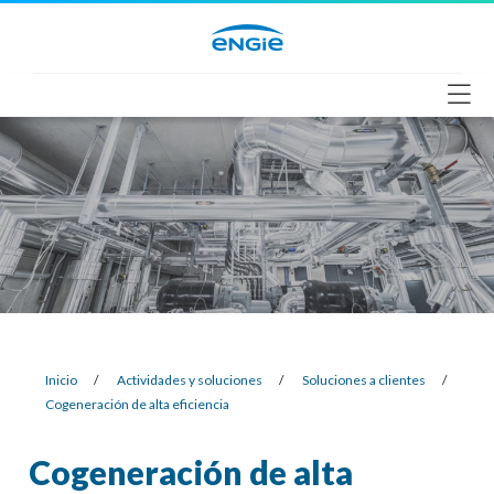
Saltar
al
contenido
Inicio
/
Actividades y soluciones
/
Soluciones a clientes
/
Cogeneración de alta eficiencia
Cogeneración de alta