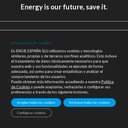
Energy is our future, save it.
Aviso legal
Política de Privacidad
Aceptación de cookies
Política de cookies
En ENGIE ESPAÑA SLU utilizamos cookies y tecnologías
similares, propias y de terceros con fines analíticos. Esto incluye
Canal Ético
el tratamiento de datos técnicamente necesarios para que
nuestra web y sus funcionalidades se ejecuten de forma
Únete a nosotros
adecuada, así como para crear estadísticas y analizar el
comportamiento de los usuarios.
Blog ENGIE
Puede obtener más información accediendo a nuestra
Política
Sala de Prensa
de Cookies
y puede aceptarlas, rechazarlas o configurar sus
preferencias a través de los siguiente botones.
Contacto
Aceptar todas las cookies
Rechazar todas las cookies
engie.com
Configurar cookies
Linkedin