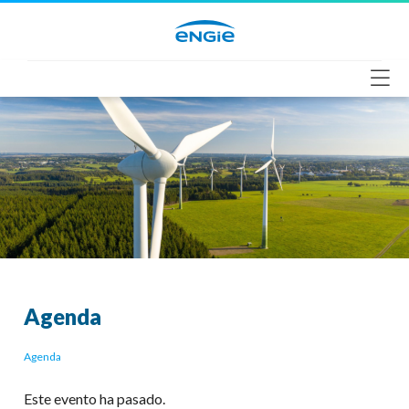
Saltar
al
contenido
Agenda
Agenda
Este evento ha pasado.