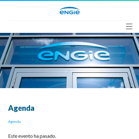
Saltar
al
contenido
Agenda
Agenda
Este evento ha pasado.