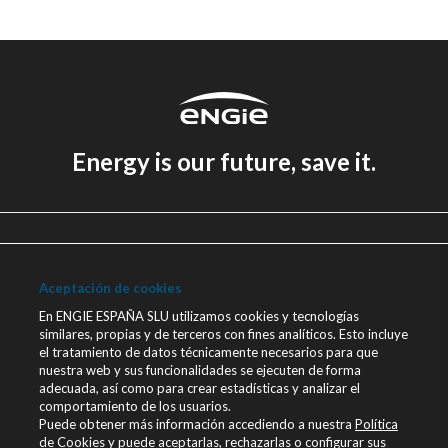
Energy is our future, save it.
Aviso legal
Política de Privacidad
Aceptación de cookies
Política de cookies
En ENGIE ESPAÑA SLU utilizamos cookies y tecnologías
similares, propias y de terceros con fines analíticos. Esto incluye
Canal Ético
el tratamiento de datos técnicamente necesarios para que
nuestra web y sus funcionalidades se ejecuten de forma
Únete a nosotros
adecuada, así como para crear estadísticas y analizar el
comportamiento de los usuarios.
Blog ENGIE
Puede obtener más información accediendo a nuestra
Política
Sala de Prensa
de Cookies
y puede aceptarlas, rechazarlas o configurar sus