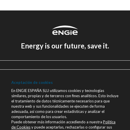
Energy is our future, save it.
Aviso legal
Política de Privacidad
Aceptación de cookies
Política de cookies
En ENGIE ESPAÑA SLU utilizamos cookies y tecnologías
similares, propias y de terceros con fines analíticos. Esto incluye
Canal Ético
el tratamiento de datos técnicamente necesarios para que
nuestra web y sus funcionalidades se ejecuten de forma
Únete a nosotros
adecuada, así como para crear estadísticas y analizar el
comportamiento de los usuarios.
Blog ENGIE
Puede obtener más información accediendo a nuestra
Política
Sala de Prensa
de Cookies
y puede aceptarlas, rechazarlas o configurar sus