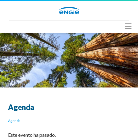
Saltar
al
contenido
Agenda
Agenda
Este evento ha pasado.