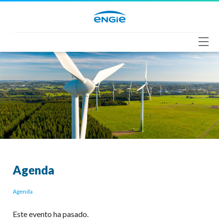
Saltar
al
contenido
Agenda
Agenda
Este evento ha pasado.