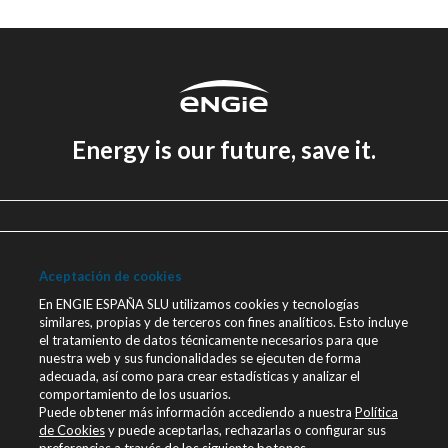
Energy is our future, save it.
Aviso legal
Política de Privacidad
Aceptación de cookies
Política de cookies
En ENGIE ESPAÑA SLU utilizamos cookies y tecnologías
similares, propias y de terceros con fines analíticos. Esto incluye
Canal Ético
el tratamiento de datos técnicamente necesarios para que
nuestra web y sus funcionalidades se ejecuten de forma
Únete a nosotros
adecuada, así como para crear estadísticas y analizar el
comportamiento de los usuarios.
Blog ENGIE
Puede obtener más información accediendo a nuestra
Política
Sala de Prensa
de Cookies
y puede aceptarlas, rechazarlas o configurar sus