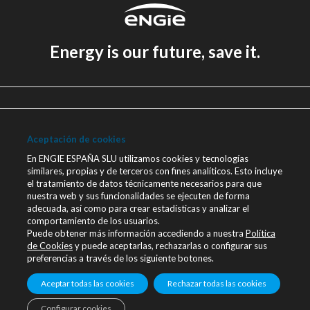
Energy is our future, save it.
Aviso legal
Política de Privacidad
Aceptación de cookies
Política de cookies
En ENGIE ESPAÑA SLU utilizamos cookies y tecnologías
similares, propias y de terceros con fines analíticos. Esto incluye
Canal Ético
el tratamiento de datos técnicamente necesarios para que
nuestra web y sus funcionalidades se ejecuten de forma
Únete a nosotros
adecuada, así como para crear estadísticas y analizar el
comportamiento de los usuarios.
Blog ENGIE
Puede obtener más información accediendo a nuestra
Política
Sala de Prensa
de Cookies
y puede aceptarlas, rechazarlas o configurar sus
preferencias a través de los siguiente botones.
Contacto
Aceptar todas las cookies
Rechazar todas las cookies
engie.com
Configurar cookies