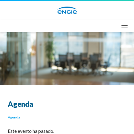
Saltar
al
contenido
Agenda
Agenda
Este evento ha pasado.