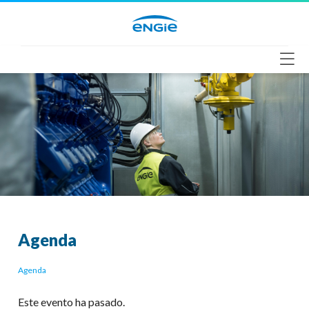
Saltar
al
contenido
Agenda
Agenda
Este evento ha pasado.