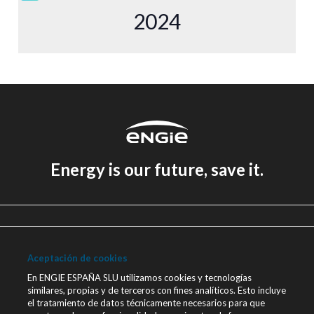
2024
Energy is our future, save it.
Aviso legal
Política de Privacidad
Aceptación de cookies
Política de cookies
En ENGIE ESPAÑA SLU utilizamos cookies y tecnologías
similares, propias y de terceros con fines analíticos. Esto incluye
Canal Ético
el tratamiento de datos técnicamente necesarios para que