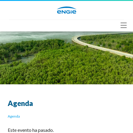
Saltar
al
contenido
Agenda
Agenda
Este evento ha pasado.