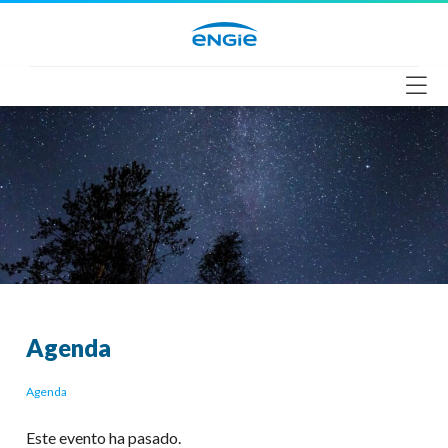
Saltar
al
contenido
Agenda
Agenda
Este evento ha pasado.