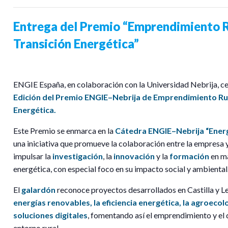
Entrega del Premio “Emprendimiento R
Transición Energética”
ENGIE España, en colaboración con la Universidad Nebrija, c
Edición del Premio ENGIE–Nebrija de Emprendimiento Rur
Energética.
Este Premio se enmarca en la
Cátedra ENGIE–Nebrija “Energí
una iniciativa que promueve la colaboración entre la empresa y
impulsar la
investigación
, la
innovación
y la
formación
en ma
energética, con especial foco en su impacto social y ambiental
El
galardón
reconoce proyectos desarrollados en Castilla y L
energías renovables, la eficiencia energética, la agroecolo
soluciones digitales
, fomentando así el emprendimiento y el d
entorno rural.