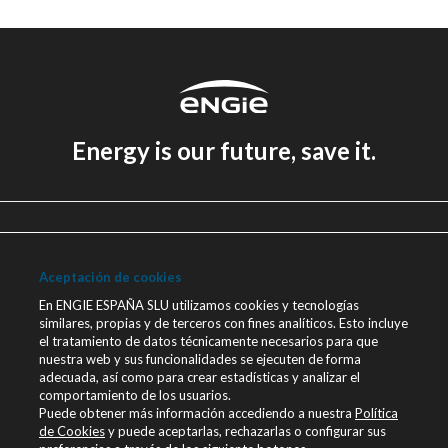
Energy is our future, save it.
Aviso legal
Política de Privacidad
Aceptación de cookies
Política de cookies
En ENGIE ESPAÑA SLU utilizamos cookies y tecnologías
similares, propias y de terceros con fines analíticos. Esto incluye
Canal Ético
el tratamiento de datos técnicamente necesarios para que
nuestra web y sus funcionalidades se ejecuten de forma
Únete a nosotros
adecuada, así como para crear estadísticas y analizar el
comportamiento de los usuarios.
Blog ENGIE
Puede obtener más información accediendo a nuestra
Política
Sala de Prensa
de Cookies
y puede aceptarlas, rechazarlas o configurar sus