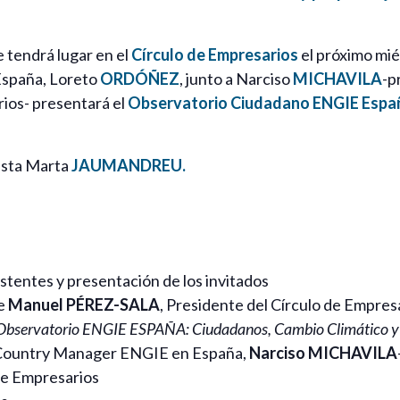
 tendrá lugar en el
Círculo de Empresarios
el próximo mi
spaña, Loreto
ORDÓÑEZ
, junto a Narciso
MICHAVILA
-p
rios- presentará el
Observatorio Ciudadano ENGIE España
ista Marta
JAUMANDREU.
istentes y presentación de los invitados
de
Manuel PÉREZ-SALA
, Presidente del Círculo de Empres
Observatorio ENGIE ESPAÑA: Ciudadanos, Cambio Climático y 
Country Manager ENGIE en España,
Narciso MICHAVILA
de Empresarios