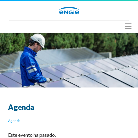
Saltar
al
contenido
Agenda
Agenda
Este evento ha pasado.