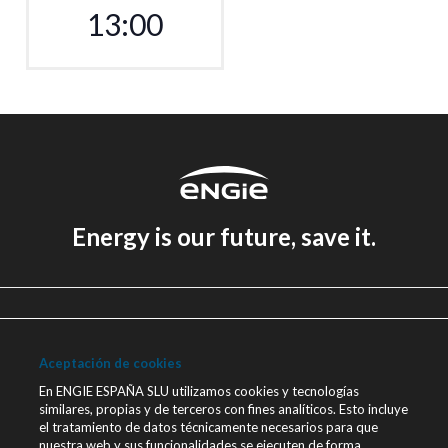
13:00
Energy is our future, save it.
Aviso legal
Política de Privacidad
Aceptación de cookies
Política de cookies
En ENGIE ESPAÑA SLU utilizamos cookies y tecnologías
similares, propias y de terceros con fines analíticos. Esto incluye
Canal Ético
el tratamiento de datos técnicamente necesarios para que
nuestra web y sus funcionalidades se ejecuten de forma