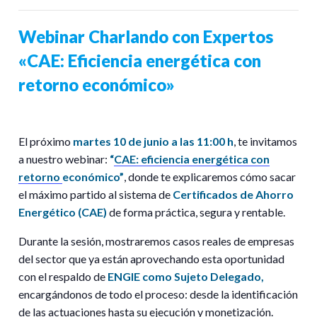
Webinar Charlando con Expertos
«CAE: Eficiencia energética con
retorno económico»
El
próximo
martes
10
de
junio
a
las
11:
00
h
,
te
invitamos
a
nuestro
webinar:
“
CAE:
eficiencia
energética
con
retorno
económico”
,
donde
te
explicaremos
cómo
sacar
el
máximo
partido
al
sistema
de
Certificados
de
Ahorro
Energético (
CAE)
de
forma
práctica,
segura
y
rentable.
Durante
la
sesión,
mostraremos
casos
reales
de
empresas
del
sector
que
ya
están
aprovechando
esta
oportunidad
con
el
respaldo
de
ENGIE
como
Sujeto
Delegado,
encargándonos
de
todo
el
proceso:
desde
la
identificación
de
las
actuaciones
hasta
su
ejecución
y
monetización.