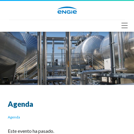
Saltar
al
contenido
Agenda
Agenda
Este evento ha pasado.