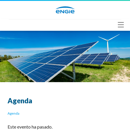
Saltar
al
contenido
Agenda
Agenda
Este evento ha pasado.