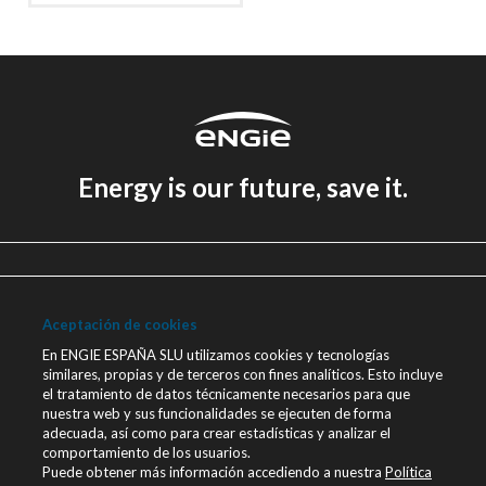
Energy is our future, save it.
Aviso legal
Política de Privacidad
Aceptación de cookies
Política de cookies
En ENGIE ESPAÑA SLU utilizamos cookies y tecnologías
similares, propias y de terceros con fines analíticos. Esto incluye
Canal Ético
el tratamiento de datos técnicamente necesarios para que
nuestra web y sus funcionalidades se ejecuten de forma
Únete a nosotros
adecuada, así como para crear estadísticas y analizar el
comportamiento de los usuarios.
Blog ENGIE
Puede obtener más información accediendo a nuestra
Política