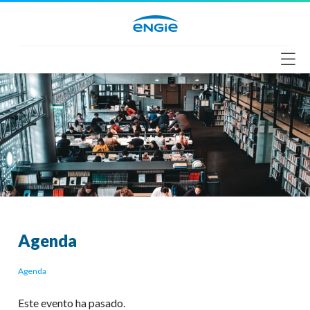
Saltar
al
contenido
Agenda
Agenda
Este evento ha pasado.