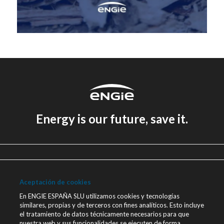
Energy is our future, save it.
Aviso legal
Política de Privacidad
Aceptación de cookies
Política de cookies
En ENGIE ESPAÑA SLU utilizamos cookies y tecnologías
similares, propias y de terceros con fines analíticos. Esto incluye
Canal Ético
el tratamiento de datos técnicamente necesarios para que
nuestra web y sus funcionalidades se ejecuten de forma