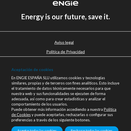
Energy is our future, save it.
Aviso legal
Política de Privacidad
Política de cookies
Aceptación de cookies
Canal Ético
En ENGIE ESPAÑA SLU utilizamos cookies y tecnologías
Únete a nosotros
similares, propias y de terceros con fines analíticos. Esto incluye
el tratamiento de datos técnicamente necesarios para que
Blog ENGIE
nuestra web y sus funcionalidades se ejecuten de forma
Sala de Prensa
adecuada, así como para crear estadísticas y analizar el
comportamiento de los usuarios.
Contacto
Puede obtener más información accediendo a nuestra
Política
de Cookies
y puede aceptarlas, rechazarlas o configurar sus
engie.com
preferencias a través de los siguiente botones.
Linkedin
Aceptar todas las cookies
Rechazar todas las cookies