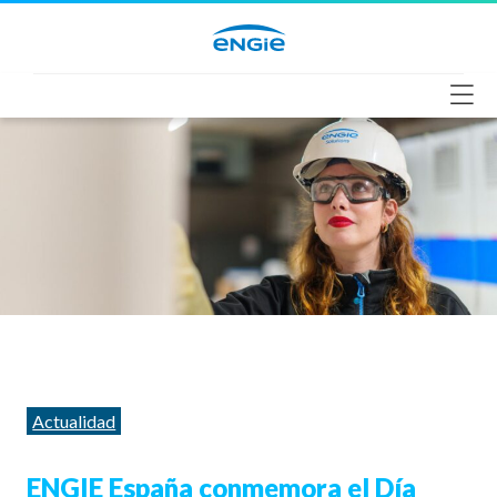
Saltar
al
contenido
Categorías
Actualidad
ENGIE España conmemora el Día