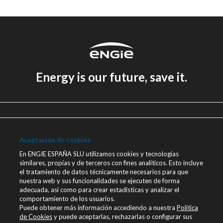
Energy is our future, save it.
Aviso legal
Política de Privacidad
Aceptación de cookies
Política de cookies
En ENGIE ESPAÑA SLU utilizamos cookies y tecnologías
similares, propias y de terceros con fines analíticos. Esto incluye
Canal Ético
el tratamiento de datos técnicamente necesarios para que
nuestra web y sus funcionalidades se ejecuten de forma
Únete a nosotros
adecuada, así como para crear estadísticas y analizar el
comportamiento de los usuarios.
Blog ENGIE
Puede obtener más información accediendo a nuestra
Política
Sala de Prensa
de Cookies
y puede aceptarlas, rechazarlas o configurar sus