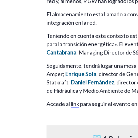
red y, al menos, 9 GW han logrado los 
El almacenamiento esta llamado a conve
integración en la red.
Teniendo en cuenta este contexto este
para la transición energética». El even
Cantabrana
, Managing Director de S&P
Seguidamente, tendrá lugar una mesa d
Amper;
Enrique Sola
, director de Gen
Statkraft;
Daniel Fernández
, directo
de Hidráulica y Medio Ambiente de Ma
Accede al
link
para seguir el evento en