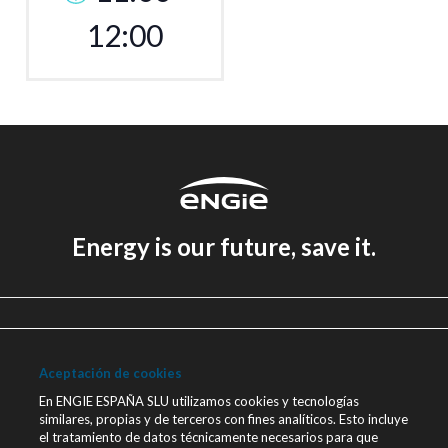
12:00
Energy is our future, save it.
Aviso legal
Política de Privacidad
Aceptación de cookies
Política de cookies
En ENGIE ESPAÑA SLU utilizamos cookies y tecnologías
similares, propias y de terceros con fines analíticos. Esto incluye
Canal Ético
el tratamiento de datos técnicamente necesarios para que