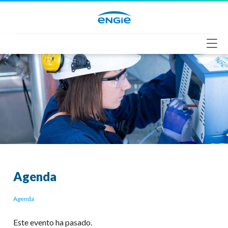
Saltar
al
contenido
Agenda
Agenda
Este evento ha pasado.