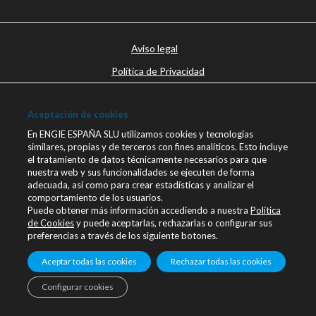
Aviso legal
Política de Privacidad
Política de cookies
Aceptación de cookies
Canal Ético
En ENGIE ESPAÑA SLU utilizamos cookies y tecnologías
Únete a nosotros
similares, propias y de terceros con fines analíticos. Esto incluye
el tratamiento de datos técnicamente necesarios para que
Blog ENGIE
nuestra web y sus funcionalidades se ejecuten de forma
Sala de Prensa
adecuada, así como para crear estadísticas y analizar el
comportamiento de los usuarios.
Contacto
Puede obtener más información accediendo a nuestra
Política
de Cookies
y puede aceptarlas, rechazarlas o configurar sus
engie.com
preferencias a través de los siguiente botones.
Linkedin
Aceptar todas las cookies
Rechazar todas las cookies
Configurar cookies