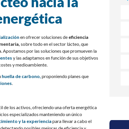
ácteo hacia la
energética
alización
en ofrecer soluciones de
eficiencia
imentaria,
sobre todo en el sector lácteo, que
a. Apostamos por las soluciones que promueven la
ientes
y las adaptamos en función de sus objetivos
 costes y medioambiente.
u
huella de carbono,
proponiendo planes que
siones
.
il de los activos, ofreciendo una oferta energética
vicios especializados manteniendo un único
imiento y la experiencia
para llevar a cabo el
 detectando posibles mejoras de eficiencia y