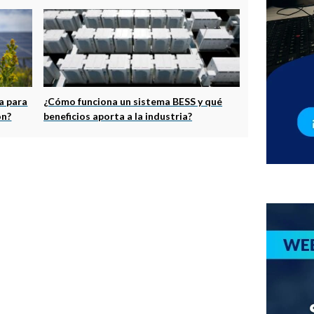
a para
¿Cómo funciona un sistema BESS y qué
ón?
beneficios aporta a la industria?