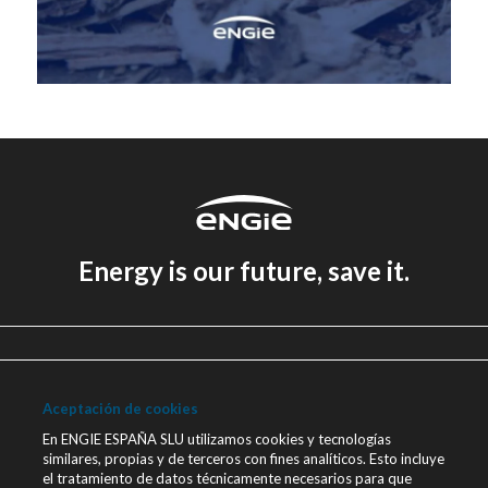
Energy is our future, save it.
Aviso legal
Política de Privacidad
Aceptación de cookies
Política de cookies
En ENGIE ESPAÑA SLU utilizamos cookies y tecnologías
similares, propias y de terceros con fines analíticos. Esto incluye
Canal Ético
el tratamiento de datos técnicamente necesarios para que