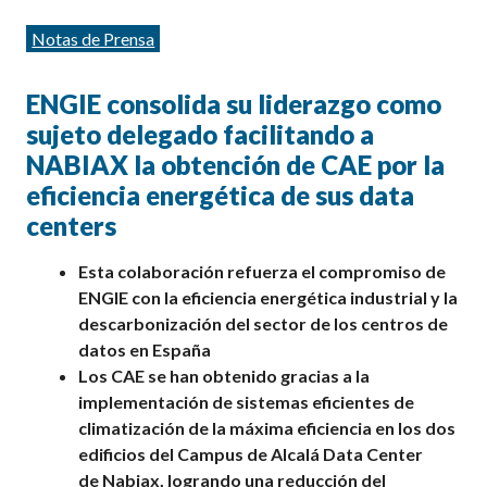
Categorías
Notas de Prensa
ENGIE
consolida su liderazgo como
sujeto delegado
facilitando
a
NABIAX la
obtención de
CAE
por la
eficiencia
energética
de sus data
centers
Esta
colaboración refuerza el compromiso de
ENGIE con la eficiencia energética industrial y la
descarbonización del sector
de
los
centros de
datos
en España
Los CAE se han obtenido gracias a
la
implementación de sistemas eficientes de
climatización de la máxima eficiencia en los dos
edificios
del Campus de
Alcalá
Data Center
de
Nabiax
, logrando
una reducción del