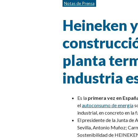
Categorías
Notas de Prensa
Heineken y 
construcció
planta term
industria 
Es la
primera vez en Españ
el
autoconsumo de energía
so
industrial, en concreto en la
El presidente de la Junta de 
Sevilla, Antonio Muñoz; Carm
Sostenibilidad de HEINEKEN