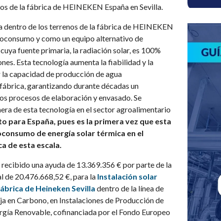
vos de la fábrica de HEINEKEN España en Sevilla.
la dentro de los terrenos de la fábrica de HEINEKEN
utoconsumo y como un equipo alternativo de
cuya fuente primaria, la radiación solar, es 100%
ones. Esta tecnología aumenta la fiabilidad y la
ar la capacidad de producción de agua
fábrica, garantizando durante décadas un
los procesos de elaboración y envasado. Se
nera de esta tecnología en el sector agroalimentario
to para España, pues es la primera vez que esta
toconsumo de energía solar térmica en el
a de esta escala.
 recibido una ayuda de 13.369.356 € por parte de la
l de 20.476.668,52 €, para la
Instalación solar
ábrica de Heineken Sevilla
dentro de la línea de
a en Carbono, en Instalaciones de Producción de
rgía Renovable, cofinanciada por el Fondo Europeo