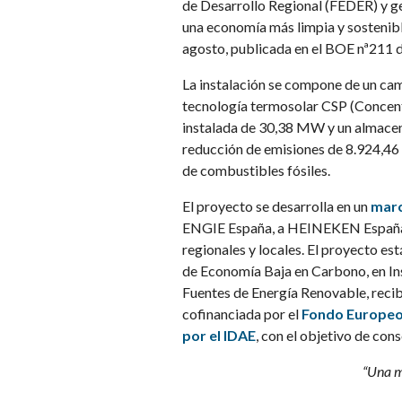
de Desarrollo Regional (FEDER) y ge
una economía más limpia y sostenib
agosto, publicada en el BOE nª211 d
La instalación se compone de un ca
tecnología termosolar CSP (Concent
instalada de 30,38 MW y un almac
reducción de emisiones de 8.924,46
de combustibles fósiles.
El proyecto se desarrolla en un
marc
ENGIE España, a HEINEKEN España y 
regionales y locales. El proyecto es
de Economía Baja en Carbono, en In
Fuentes de Energía Renovable, reci
cofinanciada por el
Fondo Europeo 
por el IDAE
, con el objetivo de con
“Una m