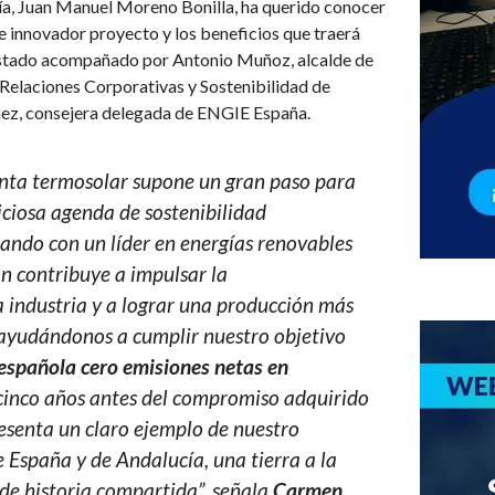
cía, Juan Manuel Moreno Bonilla, ha querido conocer
 innovador proyecto y los beneficios que traerá
a estado acompañado por Antonio Muñoz, alcalde de
 Relaciones Corporativas y Sostenibilidad de
z, consejera delegada de ENGIE España.
anta termosolar supone un gran paso para
ciosa agenda de sostenibilidad
ndo con un líder en energías renovables
n contribuye a impulsar la
 industria y a lograr una producción más
, ayudándonos a cumplir nuestro objetivo
española cero emisiones netas en
 cinco años antes del compromiso adquirido
resenta un claro ejemplo de nuestro
e
España y de Andalucía, una tierra a la
de historia compartida”,
señala
Carmen