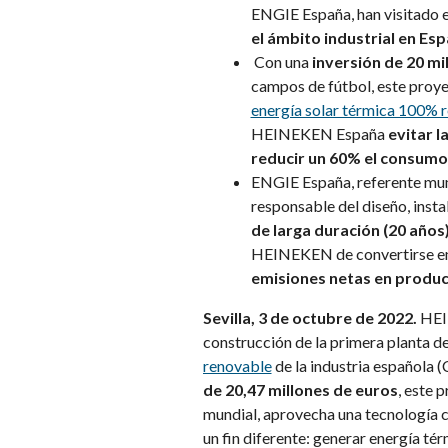
ENGIE España, han visitado 
el ámbito industrial en Es
Con una
inversión de 20 mi
campos de fútbol, este proyec
energía solar térmica 100% 
HEINEKEN España
evitar l
reducir un 60% el consumo d
ENGIE España, referente mund
responsable del diseño, inst
de larga duración (20 años)
HEINEKEN de convertirse en
emisiones netas en produc
Sevilla, 3 de octubre de 2022.
HEI
construcción de la primera planta d
renovable
de la industria española (
de 20,47 millones de euros
, este
mundial, aprovecha una tecnología c
un fin diferente: generar energía tér