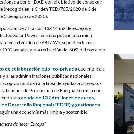
stionada por el IDAE, con el objetivo de conseguir
le (recogida en la Orden TED/765/2020 de 3 de
e 5 de agosto de 2020).
mpo solar de 7 Ha con 43.414 m2 de espejos y
rated Solar Power) con una potencia térmica
enamiento térmico de 68 MWh, suponiendo una
 t CO2 anuales y una reducción del 60% del consumo
o de colaboración público-privada
que implica a
a las administraciones públicas nacionales,
tá acogido también a la línea de ayudas a proyectos
stalaciones de Producción de Energía Térmica con
biendo una
ayud
a de 13,36 millones de euros
,
de Desarrollo Regional (FEDER) y gestionad
a
seguir una economía más limpia y sostenible.
anera de hacer Europa”