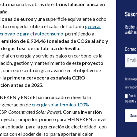
esta mañana las obras de esta
instalación única en
paña
.
llones de euros
y una superficie equivalente a ocho
to rompedor utiliza el calor del sol para
generar
renovable para el autoconsumo
, permitiendo a
a emisión de
8.924,46
toneladas de CO2e al año y
e gas fósil de su fábrica de Sevilla.
ial en energía y servicios bajos en carbono, es la
alación, gestión y mantenimiento de este
proyecto
,
que representa un gran avance en el objetivo de
 la
primera cervecera española CERO
ción antes de 2025.
NEKEN y ENGIE han arrancado en Sevilla la
e generación de
energía solar térmica 100%
CSP,
Concentrated Solar Power
). Con una
inversión
 proyecto rompedor, primero para HEINEKEN a nivel
onsolidada -para la generación de electricidad- con
mica con el poder del sol para aportar el calor